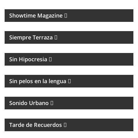
MAGAZINE CULTURAL
Showtime Magazine
MAGAZINE DE ENTRETENIMIENTO
Siempre Terraza
MAGAZINE DE ACTUALIDAD Y POLITICA
Sin Hipocresia
FÚTBOL Y ENTREVISTAS
Sin pelos en la lengua
Sonido Urbano
PROGRAMA MUSICAL DE LOS 70, 80, 90 Y 2000
Tarde de Recuerdos