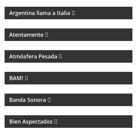
MAGAZINE DE CULTURA ITALIANA
Argentina llama a Italia
Atentamente
PROGRAMA DEDICADO A LA MÚSICA DE SANDRO Y
A LOS INICIOS DEL ROCK EN ARGENTINA
Atmósfera Pesada
LA NUEVA MÚSICA DE BUENOS AIRES SE LLAMA
BAM!
BAM!
CINE
Banda Sonora
Bien Aspectados
MAGAZINE DE ENTRETENIMIENTO