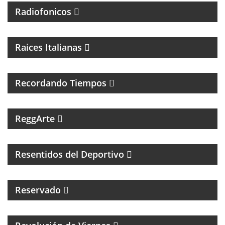
Radiofonicos
PROGRAMA DE MUSICA ITALIANA
Raices Italianas
FOLCLORE NACIONAL
Recordando Tiempos
PROGRAMA MUSICAL DEDICADO AL SKA, REGGEA Y
ROOTS.
ReggArte
MAGAZINE DE FÚTBOL Y ENTREVISTAS
Resentidos del Deportivo
Reservado
MAGAZINE CULTURAL CON ALEJANADRA HERRERA