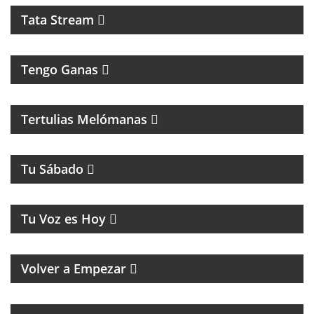
Tata Stream
Tengo Ganas
MAGAZINE MUSICAL CON SECCIONES, RECUERDOS
Y CLÁSICOS
Tertulias Melómanas
MAGAZINE DE ENTRETENIMIENTOS
Tu Sábado
MUSICA Y HUMOR
Tu Voz es Hoy
MAGAZINE RETRO DE RECUERDOS, MÚSICA Y
HUMOR
Volver a Empezar
MAGAZINE DE NOTICIAS Y ENTREVISTAS