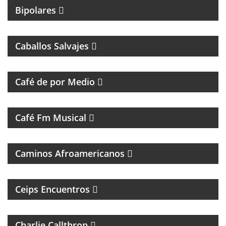
Bipolares
PROGRAMA DE ROCK CON ANÉCDOTAS EN
PRIMERA PERSONA
Caballos Salvajes
MAGAZINE DE ENTREVISTAS Y DEBATE
Café de por Medio
UN VIAJE CON LAS MEJORES CANCIONES
Café Fm Musical
MÚSICAL
Caminos Afroamericanos
PROGRAMA DE ENTREVISTAS DEL CENTRO DE
ESTUDIOS E INVESTIGACIONES PSICOSOCIALES
Ceips Encuentros
ROCK Y ENTREVISTAS
Charlie Callthrop