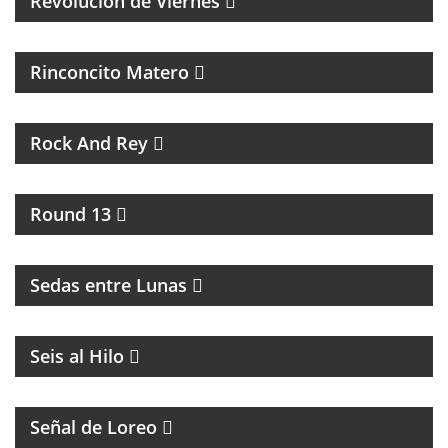
Revolución de Viernes
MAGAZINE DE ACTUALIDAD Y NOTICIAS
Rinconcito Matero
UN PROGRAMA DE ROCK
Rock And Rey
UNA HORA PARA HABLAR DE BOXEO
Round 13
INTERCAMBIO CULTURAL ENTRE BUENOS AIRES Y
LA RIOJA
Sedas entre Lunas
MAGAZINE DE ACTUALIDAD
Seis al Hilo
PROGRAMA CON DIFUSIÓN DE LA COMUNIDAD
LGTB+Q
Señal de Loreo