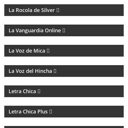
La Rocola de Silver
MAGAZINE DE ANÁLISIS POLÍTICO Y CULTURAL
La Vanguardia Online
MAGAZINE MUSICAL
La Voz de Mica
FÚTBOL, DEBATE Y OPINIÓN
La Voz del Hincha
MAGAZINE DE ACTUALIDAD
Letra Chica
MAGAZINE DE ACTUALIDAD Y ENTREVISTAS
Letra Chica Plus
MAGAZINE CULTURAL