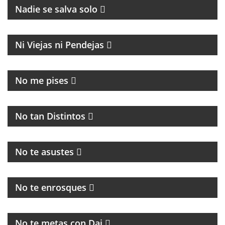
Nadie se salva solo
MAGAZINE
Ni Viejas ni Pendejas
MAGAZINE DE ACTUALIDAD
No me pises
PROGRAMA MUSICAL DEDICADO AL BLUES, SOUL,
JAZZ Y RITMOS AFROAMERICÁNOS
No tan Distintos
PROGRAMA POLITICO DE ACTUALIDAD
No te asustes
HUMOR, NOTICIAS Y ENTREVISTAS
No te enrosques
MAGAZINE
No te metas con Dai