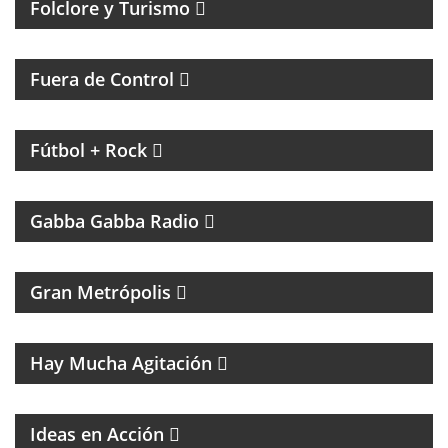
Folclore y Turismo
MAGAZINE DE ACTUALIDAD Y HUMOR
Fuera de Control
MAGAZINE DE INTERES GENERAL CON NACHO
GARA
Fútbol + Rock
UN PROGRAMA TRIBUTO A THE RAMONES
Gabba Gabba Radio
MAGAZINE DE ACTUALIDAD
Gran Metrópolis
PROGRAMA DEDICADO AL ASTRO DE LA MÚSICA:
SANDRO
Hay Mucha Agitación
Ideas en Acción