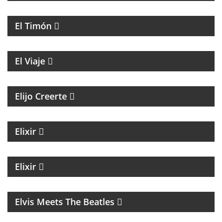
LITERATURA, MÚSICA Y HUMOR
El Timón
ENTREVISTAS A PERSONALIDADES DE LA CULTURA
El Viaje
MAGAZINE ESPIRITUAL
Elijo Creerte
MAGAZINE DE ACTUALIDAD Y NOTICIAS
Elixir
MAGAZINE DE NOTICIAS CON EZEQUIEL
ANDREATTA
Elixir
MÚSICA
Elvis Meets The Beatles
UN MAGAZINE CON ENTREVISTAS, OPINIÓN Y LA
MEJOR ONDA