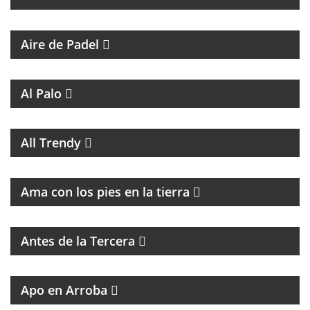
PROGRAMA DEDICADO AL PADEL
Aire de Padel
MAGAZINE DE ENTRETENIMIENTO
Al Palo
MAGAZINE DE MUSICA, ENTREVISTAS Y
RECOMENDACIONES
All Trendy
PROGRAMA DE ESPIRITUALIDAD CON MARCIA
CASTILLO
Ama con los pies en la tierra
MAGAZINE DE ENTRETENIMIENTO CON
ENTREVISTAS Y HUMOR
Antes de la Tercera
GRAN PROPUESTA DEL GRAN REFERENTE DEL
PERIODISMO
Apo en Arroba