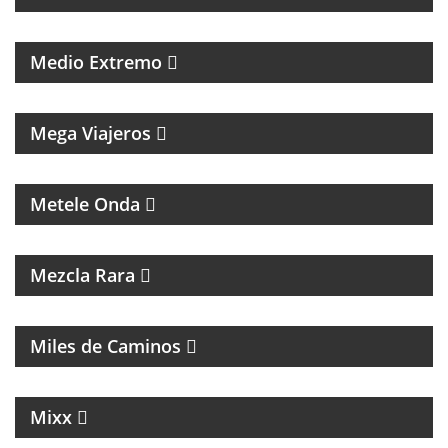
PROGRAMA DE POLÍTICA NACIONAL E
INTERNACIONAL
Medio Extremo
MAGAZINE DE VIAJES, VIAJEROS, MOTOCICLISMO Y
ROCK
Mega Viajeros
MÚSICA, ENTREVISTAS Y HUMOR
Metele Onda
INTERES GENERAL
Mezcla Rara
MAGAZINE DE ACTUALIDAD Y ENTREVISTAS
Miles de Caminos
MAGAZINE DE NOTICIAS, ENTREVISTAS Y NOTICIAS
Mixx