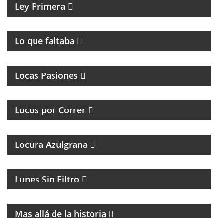
Ley Primera
PROGRAMA DE ROCK UNDER
Lo que faltaba
MAGAZINE DE INTERES GENERAL
Locas Pasiones
PROGRAMA DEDICADO A LOS RUNNERS
ARGENTINOS Y DEL MUNDO
Locos por Correr
Locura Azulgrana
MAGAZINE DE HUMOR CON FACUNDO MENDEZ
Lunes Sin Filtro
MAGAZINE DE HISTORIA Y TURISMO
Mas allá de la historia