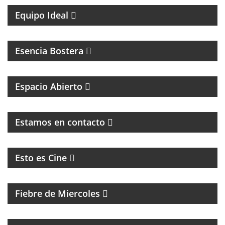
Equipo Ideal
MAGAZINE DEL CLUB ATLÉTICO BOCA JUNIORS
Esencia Bostera
MAGAZINE DE INTERES GENERAL
Espacio Abierto
MAGAZINE DE ENTRETENIMIENTO
Estamos en contacto
CINE, REFLEXION Y ENTREVISTAS
Esto es Cine
MAGAZINE DE ENTRETENIMIENTO
Fiebre de Miercoles