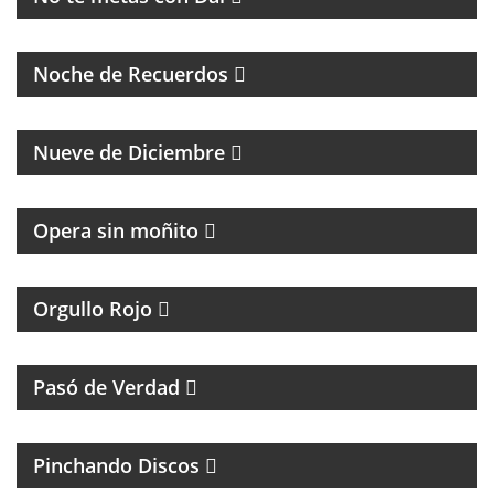
PROGRAMA DE MÚSICA DE LOS 70, 80, 90 Y 2000
Noche de Recuerdos
PROGRAMA PARTIDARIO DEL CLUB ATLÉTICO RIVER
PLATE
Nueve de Diciembre
Opera sin moñito
TODA LA ACTUALIDAD DEL CLUB ATLÉTICO
INDEPENDIENTE
Orgullo Rojo
HUMOR, REFLEXIÓN Y PERSONAJES ÚNICOS
Pasó de Verdad
MÚSICA Y ENTREVISTAS
Pinchando Discos
MAGAZINE DE NOTICIAS Y MÚSICA. ENTREVISTAS Y