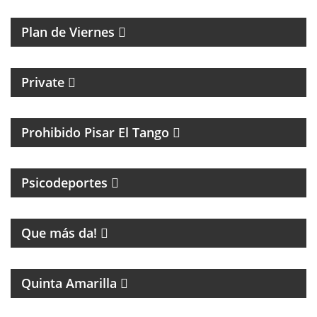
ACÚSTICOS.
Plan de Viernes
CICLO MENSUAL DE TECHNO
Private
TANGO Y CULTURA
Prohibido Pisar El Tango
PSICOLOGIA DEPORTIVA CON PABLO NIGRO
Psicodeportes
ENTRETENIMIENTO
Que más da!
PROGRAMA DE FÚTBOL
Quinta Amarilla