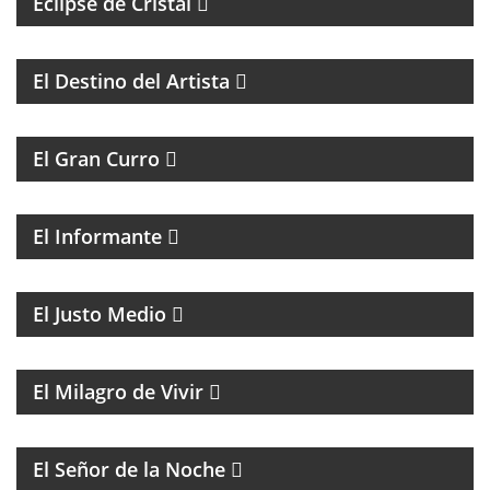
Eclipse de Cristal
COACHING Y MENTORIAS PARA ARTISTAS
El Destino del Artista
MAGAZINE DE HUMOR
El Gran Curro
MAGAZINE DE ACTUALIDAD Y ESPECTÁCULOS, CON
LAS NOTICIAS MÁS IMPORTANTES Y SUS
PROTAGONISTAS.
El Informante
MAGAZINE DE ACTUALIDAD CON ENTREVISTAS Y
DEBATE
El Justo Medio
MAGAZINE DE ENTRETENIMIENTO
El Milagro de Vivir
BATMAN Y EL GUASÓN CON ENTREVISTAS Y
HUMOR
El Señor de la Noche
PROGRAMA CULTURAL QUE MEZCLA HISTORIA,