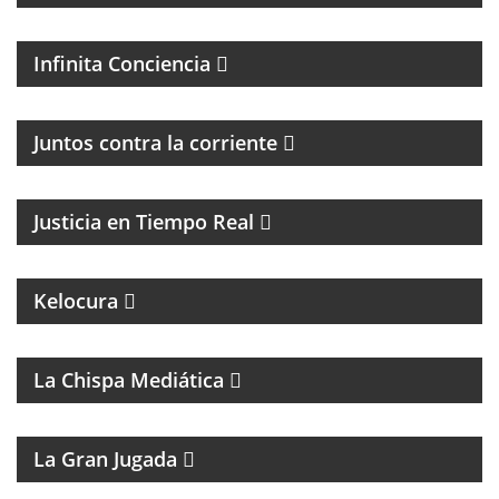
PROGRAMA ESPIRITUAL
Infinita Conciencia
Juntos contra la corriente
EL PROGRAMA DEL DR. DANIEL JAIME IKOLNIKOV
Justicia en Tiempo Real
MAGAZINE DE ENTRETENIMIENTO
UN PROGRAMA CON EL OBJETIVO DE
Kelocura
TRANSFORMAR LA EDUCACIÓN DE NUESTRO
CONTINENTE DESDE LA MIRADA DEL FEMINISMO
COMUNITARIO.
La Chispa Mediática
MAGAZINE DEPORTIVO
La Gran Jugada