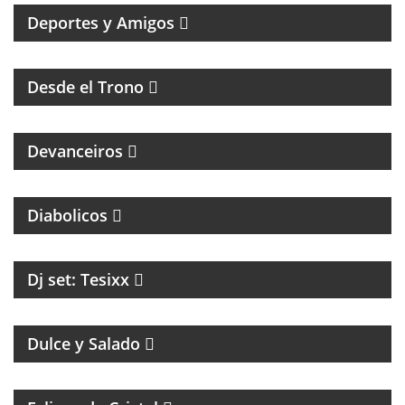
Deportes y Amigos
HUMOR Y ACIDEZ PARA TERMINAR EL LUNES
Desde el Trono
MAGAZINE DE ENTREVISTAS CULTURALES
Devanceiros
PROGRAMA PARTIDARIO DEL CLUB ATLÉTICO
INDEPENDIENTE
Diabolicos
Dj set: Tesixx
MAGAZINE DE GASTRONOMÍA CON ROBERTO GONI
Y JULIETA ROMERO
Dulce y Salado