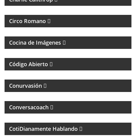
MAGAZINE DE CULTURA, ESPECIALIZADO EN
BANDAS DE ROCK Y REGGAE
Circo Romano
FOTOGRAFÌA, CINE Y ANÁLISIS DE LA IMÁGEN
Cocina de Imágenes
UN MAGAZINE SOBRE DERECHO Y CASOS
ESPECIALES
Código Abierto
MAGAZINE DE INTERES GENERAL
Conurvasión
Conversacoach
MAGAZINE DE PSCICOLOGIA Y TEMAS DE LA VIDA
DIARIA
CotiDianamente Hablando
PROGRAMA DEPORTIVO SOBRE EL CLUB SAN