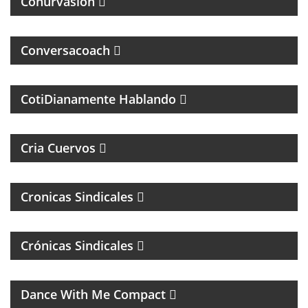
Conurvasión
Conversacoach
MAGAZINE DE PSCICOLOGIA Y TEMAS DE LA VIDA
DIARIA
CotiDianamente Hablando
PROGRAMA DEPORTIVO SOBRE EL CLUB SAN
LORENZO DE ALMAGRO
Cria Cuervos
Cronicas Sindicales
Crónicas Sindicales
MUSICA DE LOS 80, 90 Y 2000
Dance With Me Compact
RESUMEN DEPORTIVO CON LAS NOTICIAS MÁS