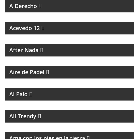
A Derecho
ESPECIALES SOBRE ARTISTAS DE LA MÚSICA
Acevedo 12
MAGAZINE CULTURAL
After Nada
PROGRAMA DEDICADO AL PADEL
Aire de Padel
MAGAZINE DE ENTRETENIMIENTO
Al Palo
MAGAZINE DE MUSICA, ENTREVISTAS Y
RECOMENDACIONES
All Trendy
PROGRAMA DE ESPIRITUALIDAD CON MARCIA
CASTILLO
Ama con los pies en la tierra