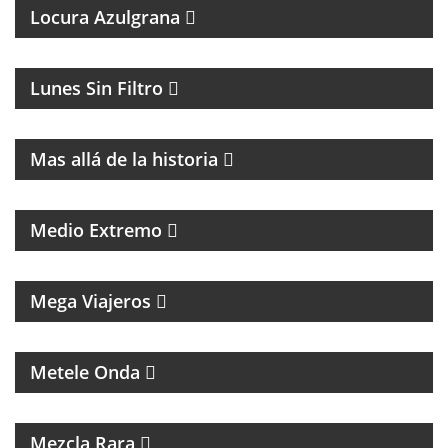
Locura Azulgrana
MAGAZINE DE HUMOR CON FACUNDO MENDEZ
Lunes Sin Filtro
MAGAZINE DE HISTORIA Y TURISMO
Mas allá de la historia
PROGRAMA DE POLÍTICA NACIONAL E
INTERNACIONAL
Medio Extremo
MAGAZINE DE VIAJES, VIAJEROS, MOTOCICLISMO Y
ROCK
Mega Viajeros
MÚSICA, ENTREVISTAS Y HUMOR
Metele Onda
INTERES GENERAL
Mezcla Rara