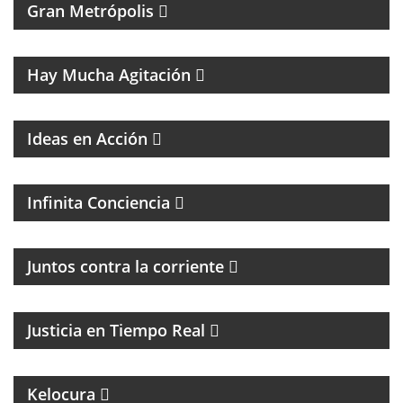
Gran Metrópolis
PROGRAMA DEDICADO AL ASTRO DE LA MÚSICA:
SANDRO
Hay Mucha Agitación
Ideas en Acción
PROGRAMA ESPIRITUAL
Infinita Conciencia
Juntos contra la corriente
EL PROGRAMA DEL DR. DANIEL JAIME IKOLNIKOV
Justicia en Tiempo Real
MAGAZINE DE ENTRETENIMIENTO
UN PROGRAMA CON EL OBJETIVO DE
Kelocura
TRANSFORMAR LA EDUCACIÓN DE NUESTRO