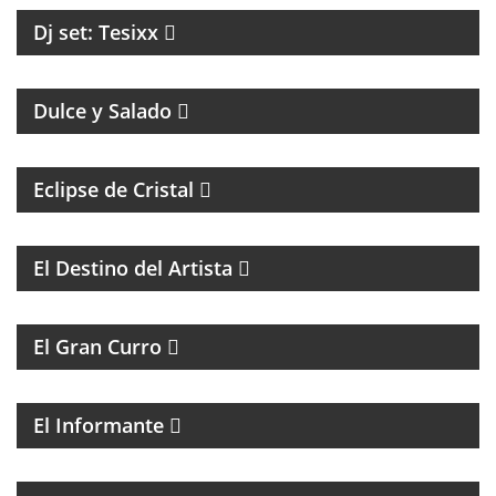
Dj set: Tesixx
MAGAZINE DE GASTRONOMÍA CON ROBERTO GONI
Y JULIETA ROMERO
Dulce y Salado
Eclipse de Cristal
COACHING Y MENTORIAS PARA ARTISTAS
El Destino del Artista
MAGAZINE DE HUMOR
El Gran Curro
MAGAZINE DE ACTUALIDAD Y ESPECTÁCULOS, CON
LAS NOTICIAS MÁS IMPORTANTES Y SUS
PROTAGONISTAS.
El Informante
MAGAZINE DE ACTUALIDAD CON ENTREVISTAS Y
DEBATE