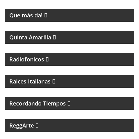
ENTRETENIMIENTO
Que más da!
PROGRAMA DE FÚTBOL
Quinta Amarilla
Radiofonicos
PROGRAMA DE MUSICA ITALIANA
Raices Italianas
FOLCLORE NACIONAL
Recordando Tiempos
PROGRAMA MUSICAL DEDICADO AL SKA, REGGEA Y
ROOTS.
ReggArte
MAGAZINE DE FÚTBOL Y ENTREVISTAS