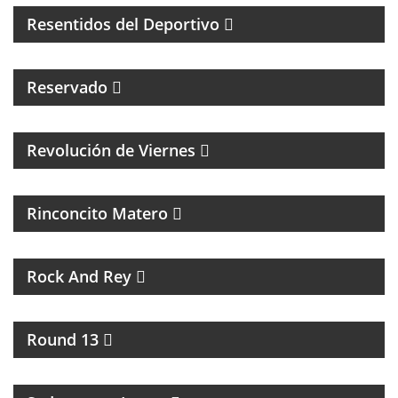
Resentidos del Deportivo
Reservado
MAGAZINE CULTURAL CON ALEJANADRA HERRERA
Revolución de Viernes
MAGAZINE DE ACTUALIDAD Y NOTICIAS
Rinconcito Matero
UN PROGRAMA DE ROCK
Rock And Rey
UNA HORA PARA HABLAR DE BOXEO
Round 13
INTERCAMBIO CULTURAL ENTRE BUENOS AIRES Y
LA RIOJA