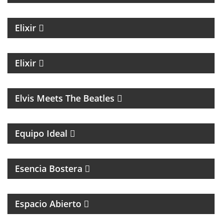
MAGAZINE DE ACTUALIDAD Y NOTICIAS
Elixir
MAGAZINE DE NOTICIAS CON EZEQUIEL
ANDREATTA
Elixir
MÚSICA
Elvis Meets The Beatles
UN MAGAZINE CON ENTREVISTAS, OPINIÓN Y LA
MEJOR ONDA
Equipo Ideal
MAGAZINE DEL CLUB ATLÉTICO BOCA JUNIORS
Esencia Bostera
MAGAZINE DE INTERES GENERAL
Espacio Abierto
MAGAZINE DE ENTRETENIMIENTO