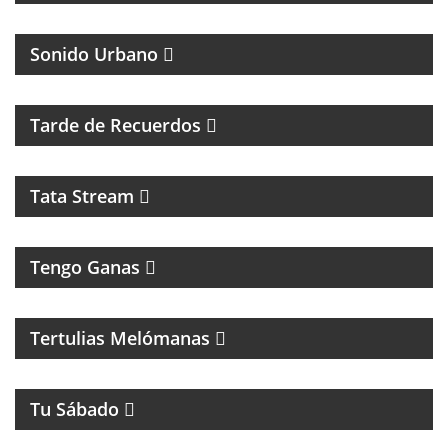
Sonido Urbano
PROGRAMA MUSICAL DE LOS 70, 80, 90 Y 2000
Tarde de Recuerdos
Tata Stream
Tengo Ganas
MAGAZINE MUSICAL CON SECCIONES, RECUERDOS
Y CLÁSICOS
Tertulias Melómanas
MAGAZINE DE ENTRETENIMIENTOS
Tu Sábado
MUSICA Y HUMOR