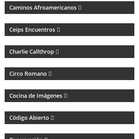
Caminos Afroamericanos
PROGRAMA DE ENTREVISTAS DEL CENTRO DE
ESTUDIOS E INVESTIGACIONES PSICOSOCIALES
Ceips Encuentros
ROCK Y ENTREVISTAS
Charlie Callthrop
MAGAZINE DE CULTURA, ESPECIALIZADO EN
BANDAS DE ROCK Y REGGAE
Circo Romano
FOTOGRAFÌA, CINE Y ANÁLISIS DE LA IMÁGEN
Cocina de Imágenes
UN MAGAZINE SOBRE DERECHO Y CASOS
ESPECIALES
Código Abierto
MAGAZINE DE INTERES GENERAL