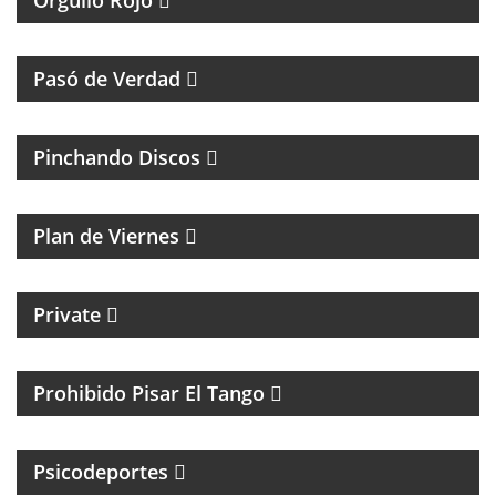
Orgullo Rojo
HUMOR, REFLEXIÓN Y PERSONAJES ÚNICOS
Pasó de Verdad
MÚSICA Y ENTREVISTAS
Pinchando Discos
MAGAZINE DE NOTICIAS Y MÚSICA. ENTREVISTAS Y
ACÚSTICOS.
Plan de Viernes
CICLO MENSUAL DE TECHNO
Private
TANGO Y CULTURA
Prohibido Pisar El Tango
PSICOLOGIA DEPORTIVA CON PABLO NIGRO
Psicodeportes