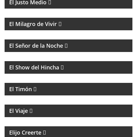
El Justo Medio
MAGAZINE DE ENTRETENIMIENTO
El Milagro de Vivir
BATMAN Y EL GUASÓN CON ENTREVISTAS Y
HUMOR
El Señor de la Noche
FÚTBOL
El Show del Hincha
PROGRAMA CULTURAL QUE MEZCLA HISTORIA,
LITERATURA, MÚSICA Y HUMOR
El Timón
ENTREVISTAS A PERSONALIDADES DE LA CULTURA
El Viaje
MAGAZINE ESPIRITUAL
Elijo Creerte