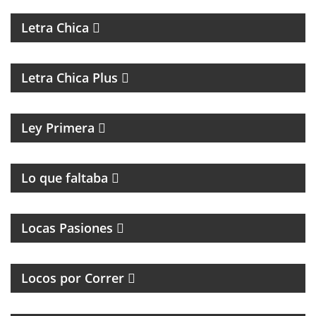
MAGAZINE DE ACTUALIDAD
Letra Chica
MAGAZINE DE ACTUALIDAD Y ENTREVISTAS
Letra Chica Plus
MAGAZINE CULTURAL
Ley Primera
PROGRAMA DE ROCK UNDER
Lo que faltaba
MAGAZINE DE INTERES GENERAL
Locas Pasiones
PROGRAMA DEDICADO A LOS RUNNERS
ARGENTINOS Y DEL MUNDO
Locos por Correr