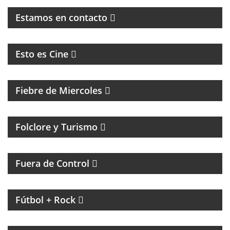
Estamos en contacto
CINE, REFLEXION Y ENTREVISTAS
Esto es Cine
MAGAZINE DE ENTRETENIMIENTO
Fiebre de Miercoles
Folclore y Turismo
MAGAZINE DE ACTUALIDAD Y HUMOR
Fuera de Control
MAGAZINE DE INTERES GENERAL CON NACHO
GARA
Fútbol + Rock
MAGAZINE DE ACTUALIDAD