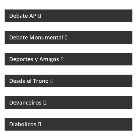
SALIENTES
Debate AP
PROGRAMA DEDICADO AL CLUB ATLÉTICO RIVER
PLATE
Debate Monumental
MAGAZINE DEPORTIVO CON ENTREVISTAS E
INFORMACIÓN
Deportes y Amigos
HUMOR Y ACIDEZ PARA TERMINAR EL LUNES
Desde el Trono
MAGAZINE DE ENTREVISTAS CULTURALES
Devanceiros
PROGRAMA PARTIDARIO DEL CLUB ATLÉTICO
INDEPENDIENTE
Diabolicos