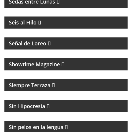
Sedas entre Lunas
MAGAZINE DE ACTUALIDAD
Seis al Hilo
PROGRAMA CON DIFUSIÓN DE LA COMUNIDAD
LGTB+Q
Señal de Loreo
MAGAZINE CULTURAL
Showtime Magazine
MAGAZINE DE ENTRETENIMIENTO
Siempre Terraza
MAGAZINE DE ACTUALIDAD Y POLITICA
Sin Hipocresia
FÚTBOL Y ENTREVISTAS
Sin pelos en la lengua