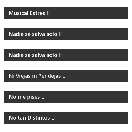
EN DIRECTO
Musical Estres
Nadie se salva solo
CULTURA Y POLÍTICA
Nadie se salva solo
MAGAZINE
Ni Viejas ni Pendejas
MAGAZINE DE ACTUALIDAD
No me pises
PROGRAMA MUSICAL DEDICADO AL BLUES, SOUL,
JAZZ Y RITMOS AFROAMERICÁNOS
No tan Distintos
PROGRAMA POLITICO DE ACTUALIDAD