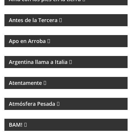
MAGAZINE DE ENTRETENIMIENTO CON
ENTREVISTAS Y HUMOR
Antes de la Tercera
GRAN PROPUESTA DEL GRAN REFERENTE DEL
PERIODISMO
Apo en Arroba
MAGAZINE DE CULTURA ITALIANA
Argentina llama a Italia
Atentamente
PROGRAMA DEDICADO A LA MÚSICA DE SANDRO Y
A LOS INICIOS DEL ROCK EN ARGENTINA
Atmósfera Pesada
LA NUEVA MÚSICA DE BUENOS AIRES SE LLAMA
BAM!
BAM!