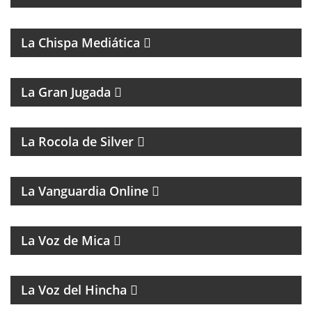
CONTINENTE DESDE LA MIRADA DEL FEMINISMO
COMUNITARIO.
La Chispa Mediática
MAGAZINE DEPORTIVO
La Gran Jugada
La Rocola de Silver
MAGAZINE DE ANÁLISIS POLÍTICO Y CULTURAL
La Vanguardia Online
MAGAZINE MUSICAL
La Voz de Mica
FÚTBOL, DEBATE Y OPINIÓN
La Voz del Hincha