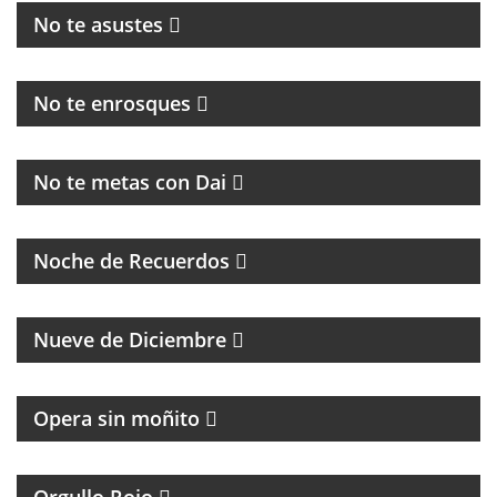
No te asustes
HUMOR, NOTICIAS Y ENTREVISTAS
No te enrosques
MAGAZINE
No te metas con Dai
PROGRAMA DE MÚSICA DE LOS 70, 80, 90 Y 2000
Noche de Recuerdos
PROGRAMA PARTIDARIO DEL CLUB ATLÉTICO RIVER
PLATE
Nueve de Diciembre
Opera sin moñito
TODA LA ACTUALIDAD DEL CLUB ATLÉTICO
INDEPENDIENTE