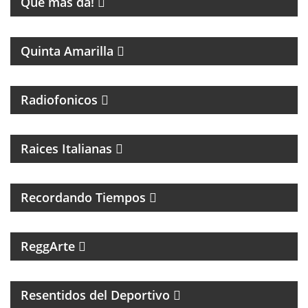
Que más da!
PROGRAMA DE FÚTBOL
Quinta Amarilla
Radiofonicos
PROGRAMA DE MUSICA ITALIANA
Raices Italianas
FOLCLORE NACIONAL
Recordando Tiempos
PROGRAMA MUSICAL DEDICADO AL SKA, REGGEA Y
ROOTS.
ReggArte
MAGAZINE DE FÚTBOL Y ENTREVISTAS
Resentidos del Deportivo