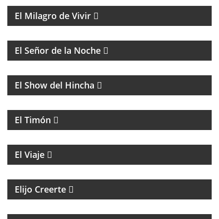
El Milagro de Vivir
BATMAN Y EL GUASÓN CON ENTREVISTAS Y
HUMOR
El Señor de la Noche
FÚTBOL
El Show del Hincha
PROGRAMA CULTURAL QUE MEZCLA HISTORIA,
LITERATURA, MÚSICA Y HUMOR
El Timón
ENTREVISTAS A PERSONALIDADES DE LA CULTURA
El Viaje
MAGAZINE ESPIRITUAL
Elijo Creerte
MAGAZINE DE ACTUALIDAD Y NOTICIAS