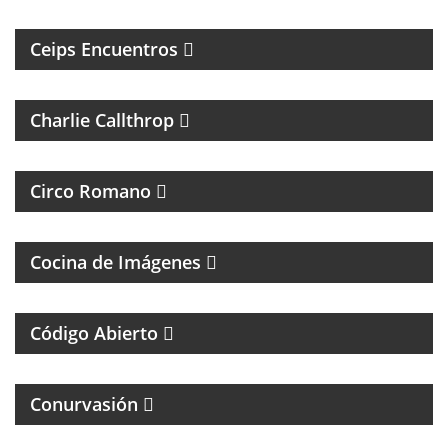
ESTUDIOS E INVESTIGACIONES PSICOSOCIALES
Ceips Encuentros
ROCK Y ENTREVISTAS
Charlie Callthrop
MAGAZINE DE CULTURA, ESPECIALIZADO EN
BANDAS DE ROCK Y REGGAE
Circo Romano
FOTOGRAFÌA, CINE Y ANÁLISIS DE LA IMÁGEN
Cocina de Imágenes
UN MAGAZINE SOBRE DERECHO Y CASOS
ESPECIALES
Código Abierto
MAGAZINE DE INTERES GENERAL
Conurvasión