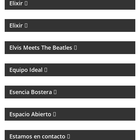
Elixir
MAGAZINE DE NOTICIAS CON EZEQUIEL
ANDREATTA
Elixir
MÚSICA
Elvis Meets The Beatles
UN MAGAZINE CON ENTREVISTAS, OPINIÓN Y LA
MEJOR ONDA
Equipo Ideal
MAGAZINE DEL CLUB ATLÉTICO BOCA JUNIORS
Esencia Bostera
MAGAZINE DE INTERES GENERAL
Espacio Abierto
MAGAZINE DE ENTRETENIMIENTO
Estamos en contacto