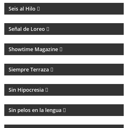
Seis al Hilo
PROGRAMA CON DIFUSIÓN DE LA COMUNIDAD
LGTB+Q
Señal de Loreo
MAGAZINE CULTURAL
Showtime Magazine
MAGAZINE DE ENTRETENIMIENTO
Siempre Terraza
MAGAZINE DE ACTUALIDAD Y POLITICA
Sin Hipocresia
FÚTBOL Y ENTREVISTAS
Sin pelos en la lengua