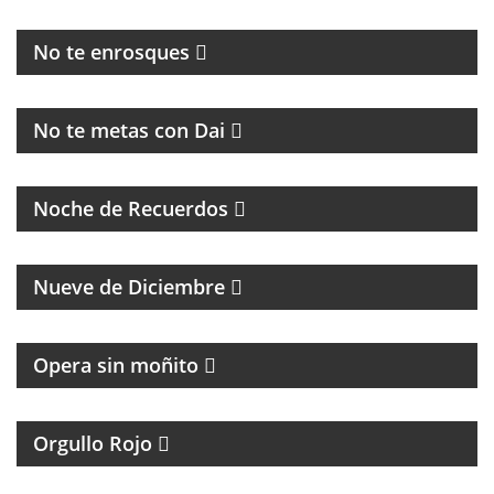
HUMOR, NOTICIAS Y ENTREVISTAS
No te enrosques
MAGAZINE
No te metas con Dai
PROGRAMA DE MÚSICA DE LOS 70, 80, 90 Y 2000
Noche de Recuerdos
PROGRAMA PARTIDARIO DEL CLUB ATLÉTICO RIVER
PLATE
Nueve de Diciembre
Opera sin moñito
TODA LA ACTUALIDAD DEL CLUB ATLÉTICO
INDEPENDIENTE
Orgullo Rojo
HUMOR, REFLEXIÓN Y PERSONAJES ÚNICOS