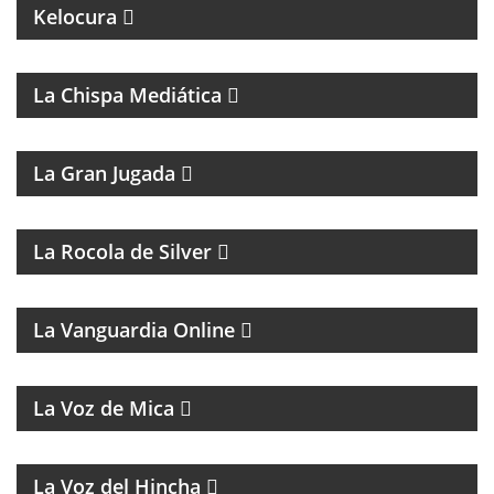
UN PROGRAMA CON EL OBJETIVO DE
Kelocura
TRANSFORMAR LA EDUCACIÓN DE NUESTRO
CONTINENTE DESDE LA MIRADA DEL FEMINISMO
COMUNITARIO.
La Chispa Mediática
MAGAZINE DEPORTIVO
La Gran Jugada
La Rocola de Silver
MAGAZINE DE ANÁLISIS POLÍTICO Y CULTURAL
La Vanguardia Online
MAGAZINE MUSICAL
La Voz de Mica
FÚTBOL, DEBATE Y OPINIÓN
La Voz del Hincha