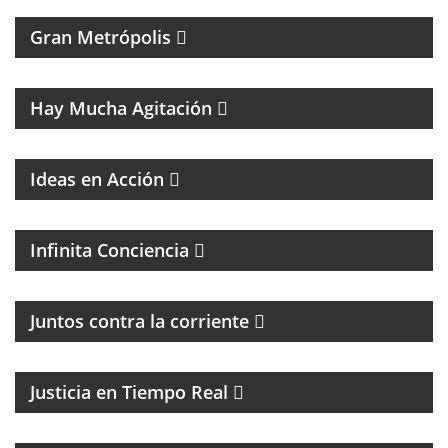
Gran Metrópolis
PROGRAMA DEDICADO AL ASTRO DE LA MÚSICA:
SANDRO
Hay Mucha Agitación
Ideas en Acción
PROGRAMA ESPIRITUAL
Infinita Conciencia
Juntos contra la corriente
EL PROGRAMA DEL DR. DANIEL JAIME IKOLNIKOV
Justicia en Tiempo Real
MAGAZINE DE ENTRETENIMIENTO