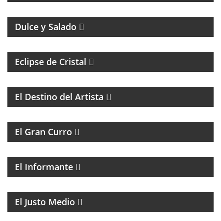
MAGAZINE DE GASTRONOMÍA CON ROBERTO GONI
Y JULIETA ROMERO
Dulce y Salado
Eclipse de Cristal
COACHING Y MENTORIAS PARA ARTISTAS
El Destino del Artista
MAGAZINE DE HUMOR
El Gran Curro
MAGAZINE DE ACTUALIDAD Y ESPECTÁCULOS, CON
LAS NOTICIAS MÁS IMPORTANTES Y SUS
PROTAGONISTAS.
El Informante
MAGAZINE DE ACTUALIDAD CON ENTREVISTAS Y
DEBATE
El Justo Medio
MAGAZINE DE ENTRETENIMIENTO