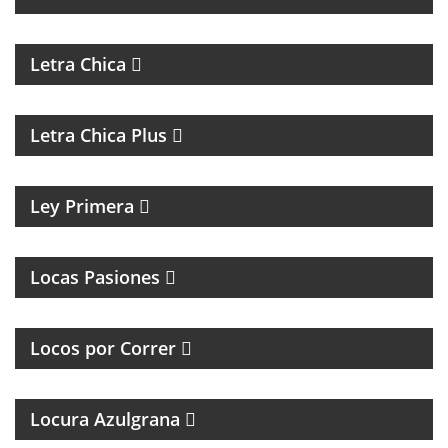
MAGAZINE DE ACTUALIDAD
Letra Chica
MAGAZINE DE ACTUALIDAD Y ENTREVISTAS
Letra Chica Plus
MAGAZINE CULTURAL
Ley Primera
MAGAZINE DE INTERES GENERAL
Locas Pasiones
PROGRAMA DEDICADO A LOS RUNNERS
ARGENTINOS Y DEL MUNDO
Locos por Correr
Locura Azulgrana