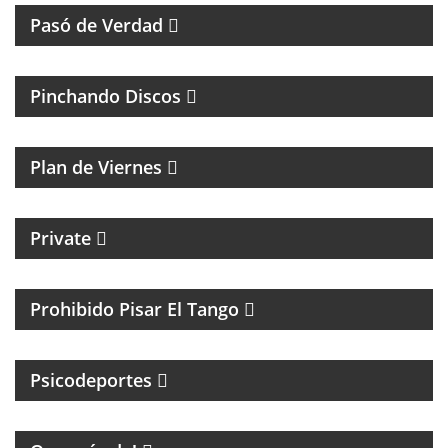
Pasó de Verdad
MÚSICA Y ENTREVISTAS
Pinchando Discos
MAGAZINE DE NOTICIAS Y MÚSICA. ENTREVISTAS Y
ACÚSTICOS.
Plan de Viernes
CICLO MENSUAL DE TECHNO
Private
TANGO Y CULTURA
Prohibido Pisar El Tango
PSICOLOGIA DEPORTIVA CON PABLO NIGRO
Psicodeportes
ENTRETENIMIENTO