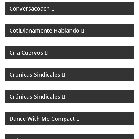
Conversacoach
MAGAZINE DE PSCICOLOGIA Y TEMAS DE LA VIDA
DIARIA
CotiDianamente Hablando
PROGRAMA DEPORTIVO SOBRE EL CLUB SAN
LORENZO DE ALMAGRO
Cria Cuervos
Cronicas Sindicales
Crónicas Sindicales
MUSICA DE LOS 80, 90 Y 2000
Dance With Me Compact
RESUMEN DEPORTIVO CON LAS NOTICIAS MÁS
SALIENTES