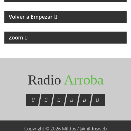
MAGAZINE RETRO DE RECUERDOS, MÚSICA Y
HUMOR
Volver a Empezar
MAGAZINE DE NOTICIAS Y ENTREVISTAS
Zoom
Seguinos en Instagram
@radioarroba
Radio
Arroba
Copyright © 2026 Mildos /
@mildosweb