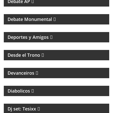
Debate AP
PROGRAMA DEDICADO AL CLUB ATLÉTICO RIVER
PLATE
Debate Monumental
MAGAZINE DEPORTIVO CON ENTREVISTAS E
INFORMACIÓN
Deportes y Amigos
HUMOR Y ACIDEZ PARA TERMINAR EL LUNES
Desde el Trono
MAGAZINE DE ENTREVISTAS CULTURALES
Devanceiros
PROGRAMA PARTIDARIO DEL CLUB ATLÉTICO
INDEPENDIENTE
Diabolicos
Dj set: Tesixx