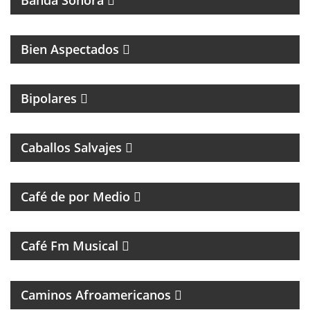
Banda Sonora
Bien Aspectados
MAGAZINE DE ENTRETENIMIENTO
Bipolares
PROGRAMA DE ROCK CON ANÉCDOTAS EN
PRIMERA PERSONA
Caballos Salvajes
MAGAZINE DE ENTREVISTAS Y DEBATE
Café de por Medio
UN VIAJE CON LAS MEJORES CANCIONES
Café Fm Musical
MÚSICAL
Caminos Afroamericanos
PROGRAMA DE ENTREVISTAS DEL CENTRO DE