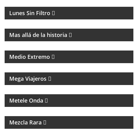
MAGAZINE DE HUMOR CON FACUNDO MENDEZ
Lunes Sin Filtro
MAGAZINE DE HISTORIA Y TURISMO
Mas allá de la historia
PROGRAMA DE POLÍTICA NACIONAL E
INTERNACIONAL
Medio Extremo
MAGAZINE DE VIAJES, VIAJEROS, MOTOCICLISMO Y
ROCK
Mega Viajeros
MÚSICA, ENTREVISTAS Y HUMOR
Metele Onda
INTERES GENERAL
Mezcla Rara
MAGAZINE DE ACTUALIDAD Y ENTREVISTAS