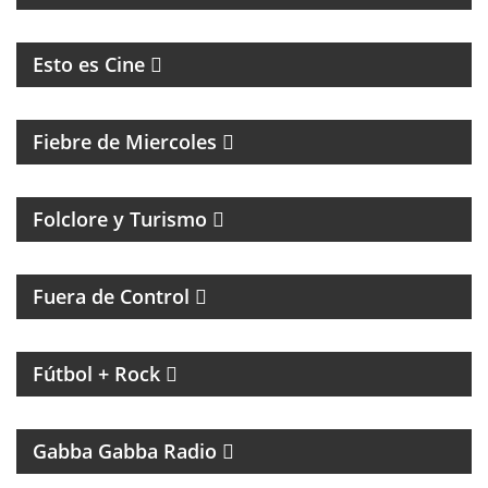
CINE, REFLEXION Y ENTREVISTAS
Esto es Cine
MAGAZINE DE ENTRETENIMIENTO
Fiebre de Miercoles
Folclore y Turismo
MAGAZINE DE ACTUALIDAD Y HUMOR
Fuera de Control
MAGAZINE DE INTERES GENERAL CON NACHO
GARA
Fútbol + Rock
UN PROGRAMA TRIBUTO A THE RAMONES
Gabba Gabba Radio
MAGAZINE DE ACTUALIDAD