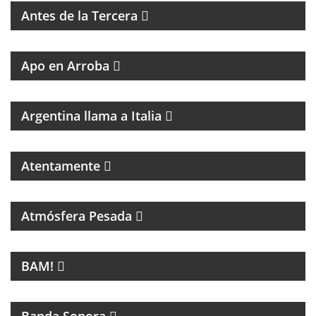
Antes de la Tercera
GRAN PROPUESTA DEL GRAN REFERENTE DEL
PERIODISMO
Apo en Arroba
MAGAZINE DE CULTURA ITALIANA
Argentina llama a Italia
Atentamente
PROGRAMA DEDICADO A LA MÚSICA DE SANDRO Y
A LOS INICIOS DEL ROCK EN ARGENTINA
Atmósfera Pesada
LA NUEVA MÚSICA DE BUENOS AIRES SE LLAMA
BAM!
BAM!
CINE