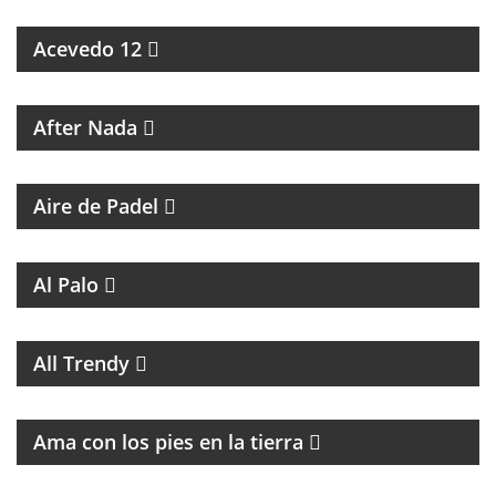
ESPECIALES SOBRE ARTISTAS DE LA MÚSICA
Acevedo 12
MAGAZINE CULTURAL
After Nada
PROGRAMA DEDICADO AL PADEL
Aire de Padel
MAGAZINE DE ENTRETENIMIENTO
Al Palo
MAGAZINE DE MUSICA, ENTREVISTAS Y
RECOMENDACIONES
All Trendy
PROGRAMA DE ESPIRITUALIDAD CON MARCIA
CASTILLO
Ama con los pies en la tierra
MAGAZINE DE ENTRETENIMIENTO CON
ENTREVISTAS Y HUMOR