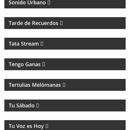
Sonido Urbano
PROGRAMA MUSICAL DE LOS 70, 80, 90 Y 2000
Tarde de Recuerdos
Tata Stream
Tengo Ganas
MAGAZINE MUSICAL CON SECCIONES, RECUERDOS
Y CLÁSICOS
Tertulias Melómanas
MAGAZINE DE ENTRETENIMIENTOS
Tu Sábado
MUSICA Y HUMOR
Tu Voz es Hoy