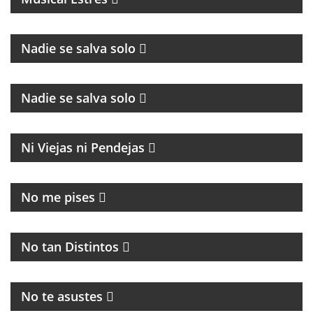
Nadie se salva solo
CULTURA Y POLÍTICA
Nadie se salva solo
MAGAZINE
Ni Viejas ni Pendejas
MAGAZINE DE ACTUALIDAD
No me pises
PROGRAMA MUSICAL DEDICADO AL BLUES, SOUL,
JAZZ Y RITMOS AFROAMERICÁNOS
No tan Distintos
PROGRAMA POLITICO DE ACTUALIDAD
No te asustes