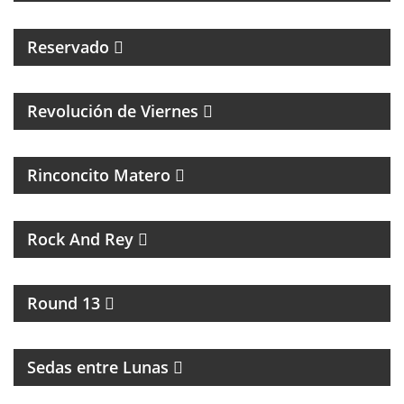
Reservado
MAGAZINE CULTURAL CON ALEJANADRA HERRERA
Revolución de Viernes
MAGAZINE DE ACTUALIDAD Y NOTICIAS
Rinconcito Matero
UN PROGRAMA DE ROCK
Rock And Rey
UNA HORA PARA HABLAR DE BOXEO
Round 13
INTERCAMBIO CULTURAL ENTRE BUENOS AIRES Y
LA RIOJA
Sedas entre Lunas
MAGAZINE DE ACTUALIDAD