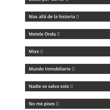
MAGAZINE DE HISTORIA Y TURISMO
Mas allá de la historia
MÚSICA, ENTREVISTAS Y HUMOR
Metele Onda
MAGAZINE DE NOTICIAS, ENTREVISTAS Y
NOTICIAS
Mixx
TODO LO QUE PASA EN EL RUBRO
INMOBILIARIO
Mundo Inmobiliario
Nadie se salva solo
MAGAZINE DE ACTUALIDAD
No me pises