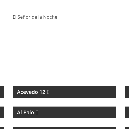
El Señor de la Noche
ESPECIALES SOBRE ARTISTAS DE LA MÚSICA
Acevedo 12
MAGAZINE DE ENTRETENIMIENTO
Al Palo
MAGAZINE DE ENTRETENIMIENTO CON
ENTREVISTAS Y HUMOR