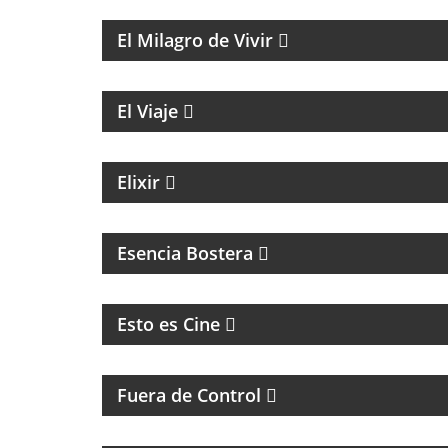
MAGAZINE DE ENTRETENIMIENTO
El Milagro de Vivir
ENTREVISTAS A PERSONALIDADES DE LA
CULTURA
El Viaje
MAGAZINE DE NOTICIAS CON EZEQUIEL
ANDREATTA
Elixir
MAGAZINE DEL CLUB ATLÉTICO BOCA
JUNIORS
Esencia Bostera
CINE, REFLEXION Y ENTREVISTAS
Esto es Cine
MAGAZINE DE ACTUALIDAD Y HUMOR
Fuera de Control
MAGAZINE DE ACTUALIDAD