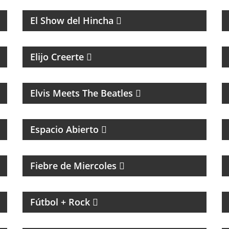
FÚTBOL
El Show del Hincha
MAGAZINE ESPIRITUAL
Elijo Creerte
MÚSICA
Elvis Meets The Beatles
MAGAZINE DE INTERES GENERAL
Espacio Abierto
MAGAZINE DE ENTRETENIMIENTO
Fiebre de Miercoles
MAGAZINE DE INTERES GENERAL CON
NACHO GARA
Fútbol + Rock
PROGRAMA DEDICADO AL ASTRO DE LA
MÚSICA: SANDRO