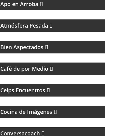
Apo en Arroba
PROGRAMA DEDICADO A LA MÚSICA DE
SANDRO Y A LOS INICIOS DEL ROCK EN
ARGENTINA
Atmósfera Pesada
Bien Aspectados
MAGAZINE DE ENTREVISTAS Y DEBATE
Café de por Medio
PROGRAMA DE ENTREVISTAS DEL CENTRO
DE ESTUDIOS E INVESTIGACIONES
PSICOSOCIALES
Ceips Encuentros
FOTOGRAFÌA, CINE Y ANÁLISIS DE LA
IMÁGEN
Cocina de Imágenes
Conversacoach