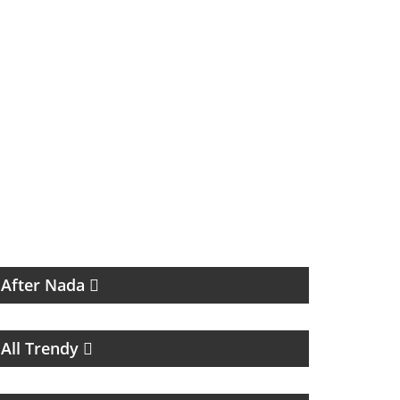
MAGAZINE CULTURAL
After Nada
MAGAZINE DE MUSICA, ENTREVISTAS Y
RECOMENDACIONES
All Trendy
GRAN PROPUESTA DEL GRAN REFERENTE
DEL PERIODISMO