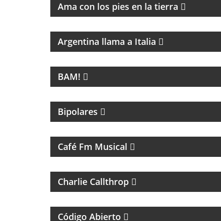
Ama con los pies en la tierra
MAGAZINE DE CULTURA ITALIANA
Argentina llama a Italia
LA NUEVA MÚSICA DE BUENOS AIRES SE
LLAMA BAM!
BAM!
MAGAZINE DE ENTRETENIMIENTO
Bipolares
UN VIAJE CON LAS MEJORES CANCIONES
Café Fm Musical
ROCK Y ENTREVISTAS
Charlie Callthrop
UN MAGAZINE SOBRE DERECHO Y CASOS
ESPECIALES
Código Abierto