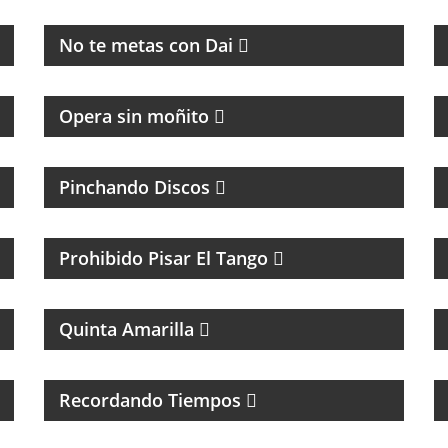
MAGAZINE
No te metas con Dai
Opera sin moñito
MÚSICA Y ENTREVISTAS
Pinchando Discos
TANGO Y CULTURA
Prohibido Pisar El Tango
PROGRAMA DE FÚTBOL
Quinta Amarilla
FOLCLORE NACIONAL
Recordando Tiempos