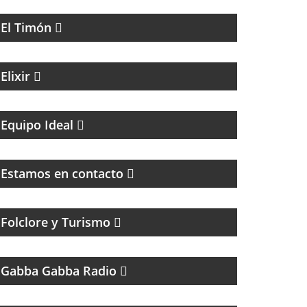
HISTORIA, LITERATURA, MÚSICA Y HUMOR
El Timón
MAGAZINE DE ACTUALIDAD Y NOTICIAS
Elixir
UN MAGAZINE CON ENTREVISTAS, OPINIÓN
Y LA MEJOR ONDA
Equipo Ideal
MAGAZINE DE ENTRETENIMIENTO
Estamos en contacto
Folclore y Turismo
UN PROGRAMA TRIBUTO A THE RAMONES
Gabba Gabba Radio