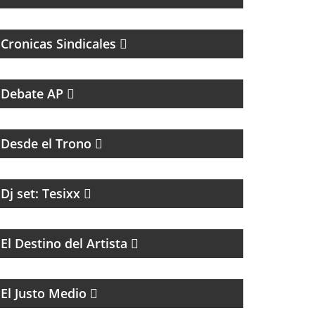
Cronicas Sindicales
RESUMEN DEPORTIVO CON LAS NOTICIAS
MÁS SALIENTES
Debate AP
HUMOR Y ACIDEZ PARA TERMINAR EL
LUNES
Desde el Trono
Dj set: Tesixx
COACHING Y MENTORIAS PARA ARTISTAS
El Destino del Artista
MAGAZINE DE ACTUALIDAD CON
ENTREVISTAS Y DEBATE
El Justo Medio
PROGRAMA CULTURAL QUE MEZCLA