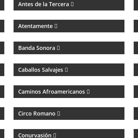
Antes de la Tercera
Atentamente
CINE
Banda Sonora
PROGRAMA DE ROCK CON ANÉCDOTAS EN
PRIMERA PERSONA
Caballos Salvajes
MÚSICAL
Caminos Afroamericanos
MAGAZINE DE CULTURA, ESPECIALIZADO
EN BANDAS DE ROCK Y REGGAE
Circo Romano
MAGAZINE DE INTERES GENERAL
Conurvasión