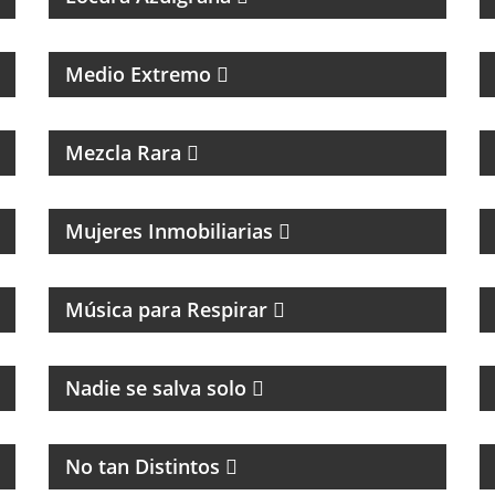
PROGRAMA DE POLÍTICA NACIONAL E
INTERNACIONAL
Medio Extremo
INTERES GENERAL
Mezcla Rara
Mujeres Inmobiliarias
MAGAZINE DE CANCIONES Y ENTREVISTAS
Música para Respirar
CULTURA Y POLÍTICA
Nadie se salva solo
PROGRAMA MUSICAL DEDICADO AL BLUES,
SOUL, JAZZ Y RITMOS AFROAMERICÁNOS
No tan Distintos