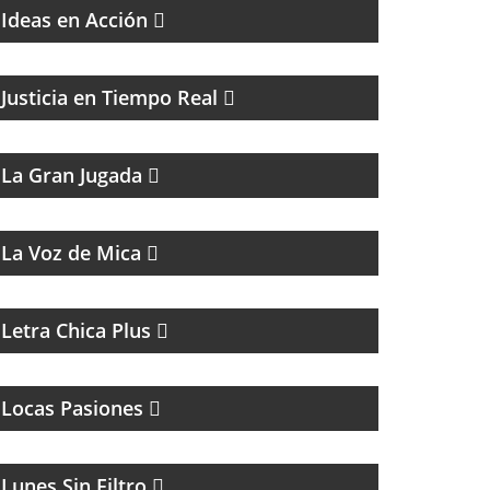
Ideas en Acción
EL PROGRAMA DEL DR. DANIEL JAIME
IKOLNIKOV
Justicia en Tiempo Real
MAGAZINE DEPORTIVO
La Gran Jugada
MAGAZINE MUSICAL
La Voz de Mica
MAGAZINE DE ACTUALIDAD Y ENTREVISTAS
Letra Chica Plus
MAGAZINE DE INTERES GENERAL
Locas Pasiones
MAGAZINE DE HUMOR CON FACUNDO
MENDEZ
Lunes Sin Filtro