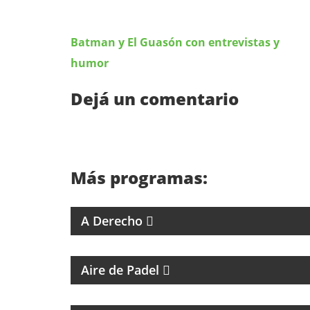
Batman y El Guasón con entrevistas y
humor
Dejá un comentario
Más programas:
4 ABOGADOS 4 CRITERIOS
A Derecho
PROGRAMA DEDICADO AL PADEL
Aire de Padel
PROGRAMA DE ESPIRITUALIDAD CON
MARCIA CASTILLO