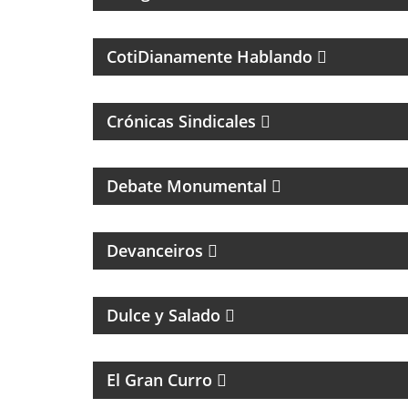
MAGAZINE DE PSCICOLOGIA Y TEMAS DE LA
VIDA DIARIA
CotiDianamente Hablando
Crónicas Sindicales
PROGRAMA DEDICADO AL CLUB ATLÉTICO
RIVER PLATE
Debate Monumental
MAGAZINE DE ENTREVISTAS CULTURALES
Devanceiros
MAGAZINE DE GASTRONOMÍA CON
ROBERTO GONI Y JULIETA ROMERO
Dulce y Salado
MAGAZINE DE HUMOR
El Gran Curro