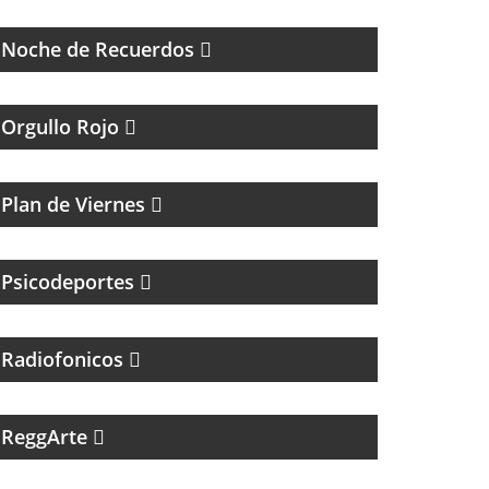
2000
Noche de Recuerdos
TODA LA ACTUALIDAD DEL CLUB ATLÉTICO
INDEPENDIENTE
Orgullo Rojo
MAGAZINE DE NOTICIAS Y MÚSICA.
ENTREVISTAS Y ACÚSTICOS.
Plan de Viernes
PSICOLOGIA DEPORTIVA CON PABLO
NIGRO
Psicodeportes
Radiofonicos
PROGRAMA MUSICAL DEDICADO AL SKA,
REGGEA Y ROOTS.
ReggArte
MAGAZINE CULTURAL CON ALEJANADRA
HERRERA