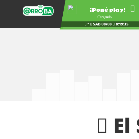
¡Poné play!
Cargando ...
°
SAB 08/08
8:19:36
El