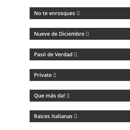
HUMOR, NOTICIAS Y ENTREVISTAS
No te enrosques
PROGRAMA PARTIDARIO DEL CLUB
ATLÉTICO RIVER PLATE
Nueve de Diciembre
HUMOR, REFLEXIÓN Y PERSONAJES ÚNICOS
Pasó de Verdad
CICLO MENSUAL DE TECHNO
Private
ENTRETENIMIENTO
Que más da!
PROGRAMA DE MUSICA ITALIANA
Raices Italianas
MAGAZINE DE FÚTBOL Y ENTREVISTAS